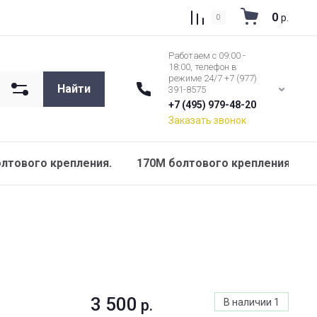
0
р.
0
Работаем с 09:00 -
18:00, телефон в
режиме 24/7 +7 (977)
Найти
391-8575
+7 (495) 979-48-20
Заказать звонок
олтового крепления.
170M болтового крепления 690В
3 500
р.
В наличии
1