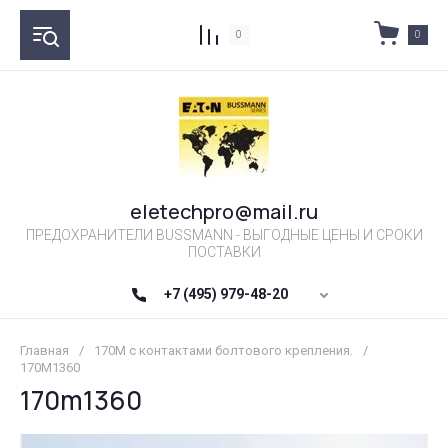
0
0
eletechpro@mail.ru
ПРЕДОХРАНИТЕЛИ BUSSMANN - ВЫГОДНЫЕ ЦЕНЫ И СРОКИ
ПОСТАВКИ
+7 (495) 979-48-20
Главная
/
170М с контактами болтового крепления.
/
170M1360
170m1360