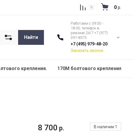
0
р.
0
Работаем с 09:00 -
18:00, телефон в
режиме 24/7 +7 (977)
Найти
391-8575
+7 (495) 979-48-20
Заказать звонок
олтового крепления.
170M болтового крепления 690В
8 700
р.
В наличии
1